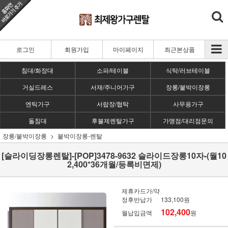
로그인
회원가입
마이페이지
최근본상품
침대/화장대
소파/테이블
식탁/러브테이블
거실드레스
서재/주니어가구
장롱/붙박이장롱
엔틱가구
서랍장/협탁
사무용가구
돌침대
후불제렌탈가구
가맹점/대리점문의
장롱/붙박이장롱
붙박이장롱-렌탈
[슬라이딩장롱렌탈]-[POP]3478-9632 슬라이드장롱10자-(월10
2,400*36개월/등록비면제)
제휴카드가/약
정후반납가
133,100원
102,400
월납입금액
원