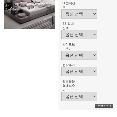
Q-침대선
택
SS-침대
선택
싸이드보
드추가
협탁추가
황토볼온
열매트추
가