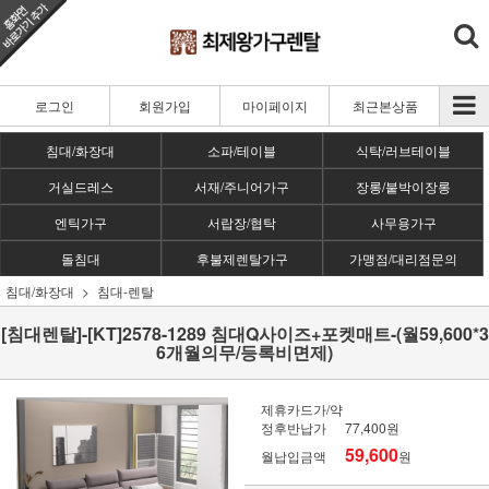
로그인
회원가입
마이페이지
최근본상품
침대/화장대
소파/테이블
식탁/러브테이블
거실드레스
서재/주니어가구
장롱/붙박이장롱
엔틱가구
서랍장/협탁
사무용가구
돌침대
후불제렌탈가구
가맹점/대리점문의
침대/화장대
침대-렌탈
[침대렌탈]-[KT]2578-1289 침대Q사이즈+포켓매트-(월59,600*3
6개월의무/등록비면제)
제휴카드가/약
정후반납가
77,400원
59,600
월납입금액
원