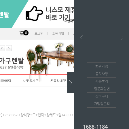
오늘하루 열지않음
0
ㅣ
ㅣ
ㅣ
로그인
회원가입
고객센터
마이페이지
회원가입
공지사항
랍장/협탁
사무용가구
온돌침대/온돌소파
사용후기
질문과답변
장바구니
가맹점문의
P]1257-8520 장식장+드+협탁+장세트-(월143,000*36개월/등록비면제)
1688-1184