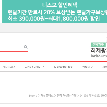
거실드레스
서재/주니어가구
장롱/붙박이장롱
엔틱가구
서
>
>
> [거실장세트렌탈]-[HO
Home
거실드레스
엔틱 거실장-렌탈