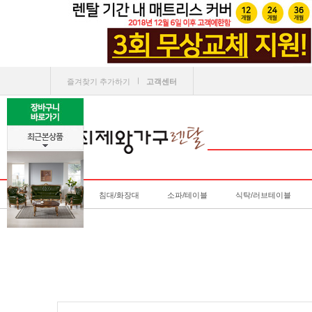
ㅣ
즐겨찾기 추가하기
고객센터
침대/화장대
소파/테이블
식탁/러브테이블