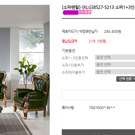
[소파렌탈]-[KLG]8527-5213 소파1+3
제휴카드가 / 약정후반납가
284,800원
월납입금액
219,100원
기본옵션
소파1*3인용선택
소파1인용추가
소파테이블추가
특이사항
7887600^36^^