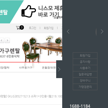
오늘하루 열지않음
0
ㅣ
ㅣ
ㅣ
로그인
회원가입
고객센터
마이페이지
회원가입
공지사항
랍장/협탁
사무용가구
온돌침대/온돌소파
사용후기
질문과답변
장바구니
가맹점문의
파렌탈]-[KLG]8527-5213 소파1+3인용-(월219,100*36개월/등록비면제)
1688-1184