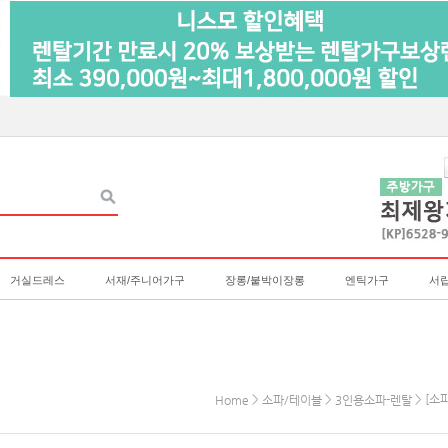
거실드레스
서재/주니어가구
장롱/붙박이장롱
엔틱가구
서
>
>
> [소
Home
소파/테이블
3인용소파-렌탈