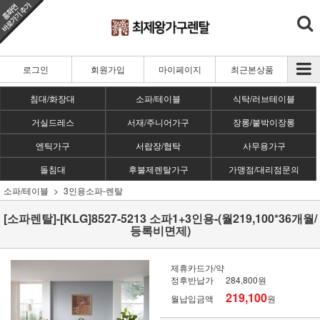
로그인
회원가입
마이페이지
최근본상품
침대/화장대
소파/테이블
식탁/러브테이블
거실드레스
서재/주니어가구
장롱/붙박이장롱
엔틱가구
서랍장/협탁
사무용가구
돌침대
후불제렌탈가구
가맹점/대리점문의
소파/테이블
3인용소파-렌탈
[소파렌탈]-[KLG]8527-5213 소파1+3인용-(월219,100*36개월/
등록비면제)
제휴카드가/약
정후반납가
284,800원
219,100
월납입금액
원