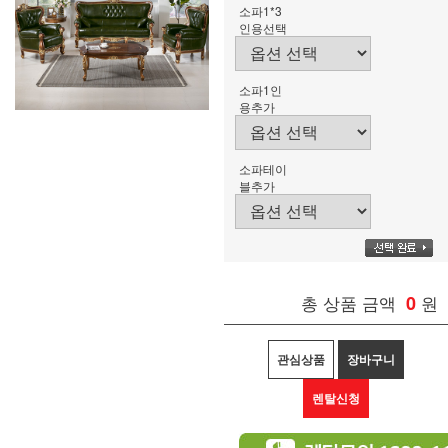
소파1*3
인용선택
소파1인
용추가
소파테이
블추가
총 상품 금액
0
원
관심상품
장바구니
렌탈신청