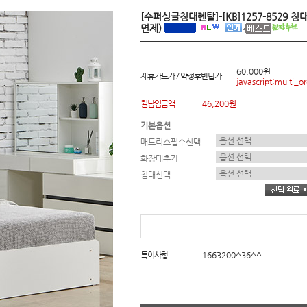
[수퍼싱글침대렌탈]-[KB]1257-8529 
면제)
60,000원
제휴카드가 / 약정후반납가
javascript:multi_or
월납입금액
46,200원
기본옵션
매트리스필수선택
화장대추가
침대선택
특이사항
1663200^36^^