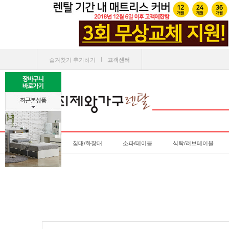
ㅣ
즐겨찾기 추가하기
고객센터
침대/화장대
소파/테이블
식탁/러브테이블