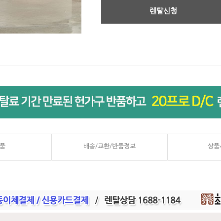
렌탈신청
품
배송/교환/반품정보
상품