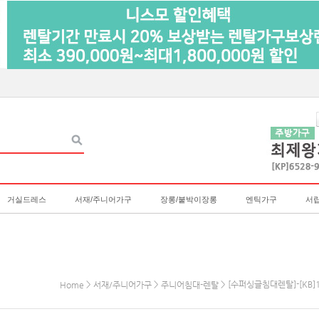
거실드레스
서재/주니어가구
장롱/붙박이장롱
엔틱가구
서
>
>
> [수퍼싱글침대렌탈]-[KB]
Home
서재/주니어가구
주니어침대-렌탈