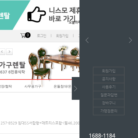
오늘하루 열지않음
0
ㅣ
ㅣ
ㅣ
로그인
회원가입
고객센터
마이페이지
회원가입
공지사항
랍장/협탁
사무용가구
온돌침대/온돌소파
사용후기
질문과답변
장바구니
가맹점문의
1257-8529 침대SS서랍형+매트리스포함-(월46,200*36개월/등록비면제)
1688-1184