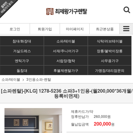
로그인
회원가입
마이페이지
최근본상품
침대/화장대
소파/테이블
식탁/러브테이블
거실드레스
서재/주니어가구
장롱/붙박이장롱
엔틱가구
서랍장/협탁
사무용가구
돌침대
후불제렌탈가구
가맹점/대리점문의
소파/테이블
3인용소파-렌탈
[소파렌탈]-[KLG] 1278-5236 소파3+1인용-(월200,000*36개월/
등록비면제)
제휴카드가/약
정후반납가
260,000원
200,000
월납입금액
원