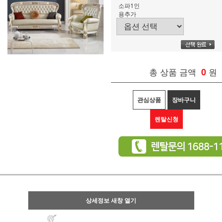
소파1인
용추가
총 상품 금액
0
원
관심상품
장바구니
렌탈신청
상세정보 새창 열기