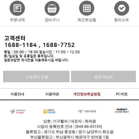
주문내역
장바구니
최근본상품
찜리스트
고객센터 연결
질문과답변
이용안내
이용약관
개인정보취급방침
PC버전
상호: 가구헬퍼 | 대표자 : 최제왕
사업자 등록번호 안내 : [649-88-03154]
물류창고 : 경기도 하남 충궁동 / 경기 남양주시 화도읍
부산물류창고 : 부산광역시 해운대구 반여동 1동