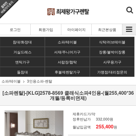
로그인
회원가입
마이페이지
최근본상품
침대/화장대
소파/테이블
식탁/러브테이블
거실드레스
서재/주니어가구
장롱/붙박이장롱
엔틱가구
서랍장/협탁
사무용가구
돌침대
후불제렌탈가구
가맹점/대리점문의
소파/테이블
3인용소파-렌탈
[소파렌탈]-[KLG]2578-8569 클래식소파4인용-(월255,400*36
개월/등록비면제)
제휴카드가/약
정후반납가
332,000원
255,400
월납입금액
원