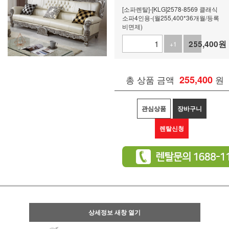
[소파렌탈]-[KLG]2578-8569 클래식
소파4인용-(월255,400*36개월/등록
비면제)
255,400
원
+1
-1
총 상품 금액
255,400
원
관심상품
장바구니
렌탈신청
상세정보 새창 열기