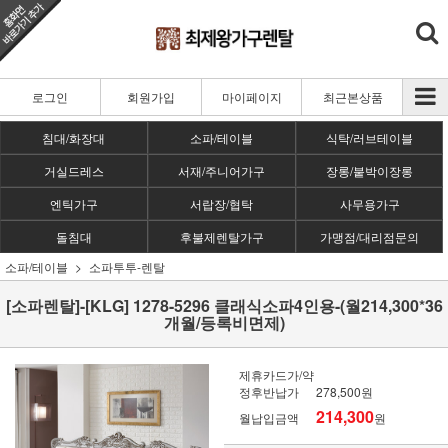
로그인
회원가입
마이페이지
최근본상품
침대/화장대
소파/테이블
식탁/러브테이블
거실드레스
서재/주니어가구
장롱/붙박이장롱
엔틱가구
서랍장/협탁
사무용가구
돌침대
후불제렌탈가구
가맹점/대리점문의
소파/테이블
소파투투-렌탈
[소파렌탈]-[KLG] 1278-5296 클래식소파4인용-(월214,300*36
개월/등록비면제)
제휴카드가/약
정후반납가
278,500원
214,300
월납입금액
원