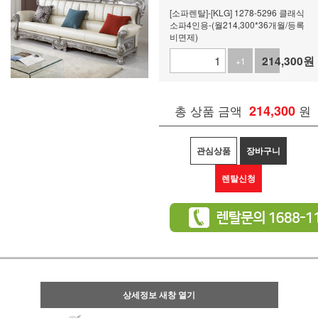
[소파렌탈]-[KLG] 1278-5296 클래식
소파4인용-(월214,300*36개월/등록
비면제)
214,300
원
+1
-1
총 상품 금액
214,300
원
관심상품
장바구니
렌탈신청
상세정보 새창 열기