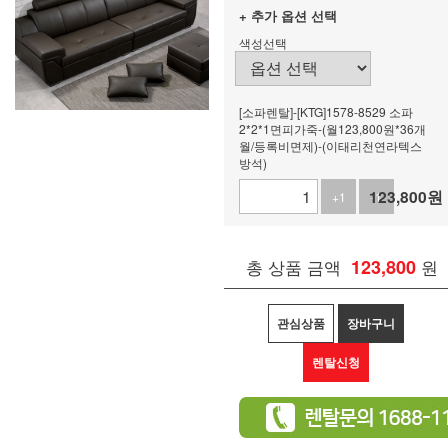
+ 추가 옵션 선택
색성선택
[소파렌탈]-[KTG]1578-8529 소파
2*2*1면피가죽-(월123,800원*36개
월/등록비면제)-(이태리천연라텍스
방석)
123,800
원
+1
-1
총 상품 금액
123,800
원
관심상품
장바구니
렌탈신청