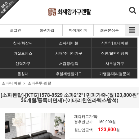
로그인
회원가입
마이페이지
최근본상품
침대/화장대
소파/테이블
식탁/러브테이블
거실드레스
서재/주니어가구
장롱/붙박이장롱
엔틱가구
서랍장/협탁
사무용가구
돌침대
후불제렌탈가구
가맹점/대리점문의
소파/테이블
소파투투-렌탈
[소파렌탈]-[KTG]1578-8529 소파2*2*1면피가죽-(월123,800원*
36개월/등록비면제)-(이태리천연라텍스방석)
제휴카드가/약
정후반납가
160,900원
123,800
월납입금액
원