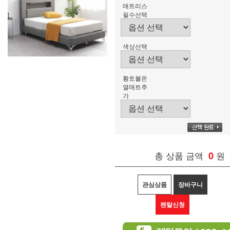
매트리스
필수선택
색상선택
황토볼온
열매트추
가
총 상품 금액
0
원
관심상품
장바구니
렌탈신청