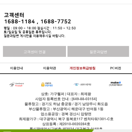
고객센터 연결
질문과답변
이용안내
이용약관
개인정보취급방침
PC버전
상호: 가구헬퍼 | 대표자 : 최제왕
사업자 등록번호 안내 : [649-88-03154]
물류창고 : 경기도 하남 충궁동 / 경기 남양주시 화도읍
부산물류창고 : 부산광역시 해운대구 반여동 1동
업소용공장 : 경북 경산시 압량면
최제왕가구 : 대구광역시 북구 동북로117 벤처타워1301-C호
상표등록 : 제2010-0020284호
통신판매업신고번호:제2024-대구북구-0168호