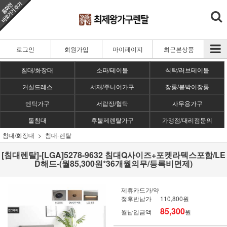
로그인
회원가입
마이페이지
최근본상품
침대/화장대
소파/테이블
식탁/러브테이블
거실드레스
서재/주니어가구
장롱/붙박이장롱
엔틱가구
서랍장/협탁
사무용가구
돌침대
후불제렌탈가구
가맹점/대리점문의
침대/화장대
침대-렌탈
[침대렌탈]-[LGA]5278-9632 침대Q사이즈+포켓라텍스포함/LE
D해드-(월85,300원*36개월의무/등록비면제)
제휴카드가/약
정후반납가
110,800원
85,300
월납입금액
원