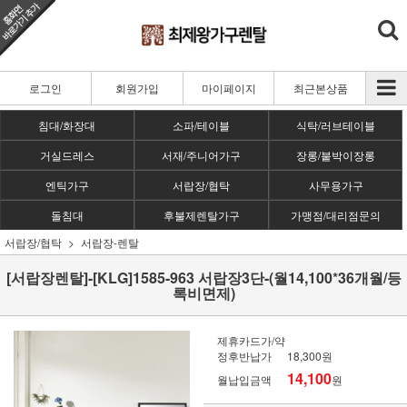
로그인
회원가입
마이페이지
최근본상품
침대/화장대
소파/테이블
식탁/러브테이블
거실드레스
서재/주니어가구
장롱/붙박이장롱
엔틱가구
서랍장/협탁
사무용가구
돌침대
후불제렌탈가구
가맹점/대리점문의
서랍장/협탁
서랍장-렌탈
[서랍장렌탈]-[KLG]1585-963 서랍장3단-(월14,100*36개월/등
록비면제)
제휴카드가/약
정후반납가
18,300원
14,100
월납입금액
원