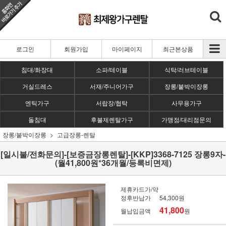
로그인
회원가입
마이페이지
최근본상품
침대/화장대
소파/테이블
식탁/러브테이블
거실드레스
서재/주니어가구
장롱/붙박이장롱
엔틱가구
서랍장/협탁
사무용가구
돌침대
후불제렌탈가구
가맹점/대리점문의
장롱/붙박이장롱
고급장롱-렌탈
[일시불/전화문의]-[보증금장롱렌탈]-[KKP]3368-7125 장롱9자-
(월41,800원*36개월/등록비면제)
제휴카드가/약
정후반납가
54,300원
41,800
월납입금액
원