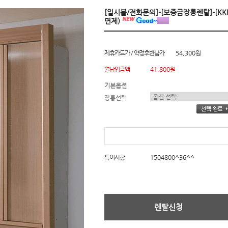
[일시불/전화문의]-[보증금장롱렌탈]-[KKP]
면제)
제휴카드가 / 약정후반납가
54,300원
월납입금액
41,800원
기본옵션
장롱선택
특이사항
1504800^36^^
렌탈신청