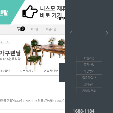
오늘하루 열지않음
0
ㅣ
ㅣ
ㅣ
로그인
회원가입
고객센터
마이페이지
회원가입
공지사항
랍장/협탁
사무용가구
온돌침대/온돌소파
사용후기
질문과답변
장바구니
가맹점문의
장롱렌탈]-[KKP]3368-7125 장롱9자-(월41,800원*36개월/등록비면제)
1688-1184