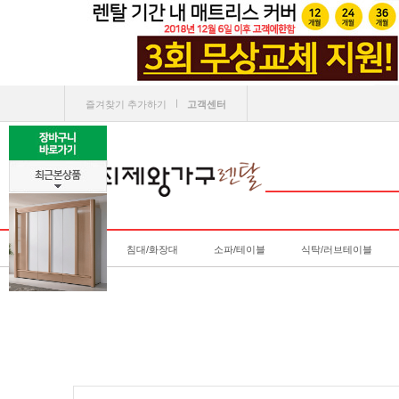
ㅣ
즐겨찾기 추가하기
고객센터
침대/화장대
소파/테이블
식탁/러브테이블