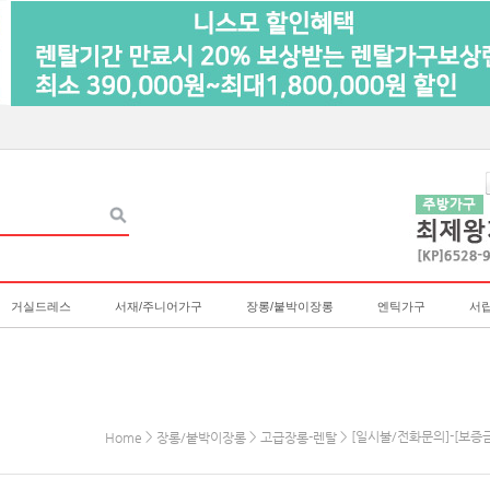
거실드레스
서재/주니어가구
장롱/붙박이장롱
엔틱가구
서
>
>
> [일시불/전화문의]-[보증금
Home
장롱/붙박이장롱
고급장롱-렌탈