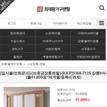
로그인
회원가입
마이페이지
최근본상품
침대/화장대
소파/테이블
식탁/러브테이블
거실드레스
서재/주니어가구
장롱/붙박이장롱
엔틱가구
서랍장/협탁
사무용가구
돌침대
후불제렌탈가구
가맹점/대리점문의
장롱/붙박이장롱
고급장롱-렌탈
[일시불/전화문의]-[보증금장롱렌탈]-[KKP]3368-7125 장롱9자-
(월41,800원*36개월/등록비면제)
제휴카드가/약
정후반납가
54,300원
41,800
월납입금액
원