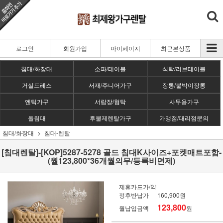
로그인
회원가입
마이페이지
최근본상품
침대/화장대
소파/테이블
식탁/러브테이블
거실드레스
서재/주니어가구
장롱/붙박이장롱
엔틱가구
서랍장/협탁
사무용가구
돌침대
후불제렌탈가구
가맹점/대리점문의
침대/화장대
침대-렌탈
[침대렌탈]-[KOP]5287-5278 골드 침대K사이즈+포켓매트포함-
(월123,800*36개월의무/등록비면제)
제휴카드가/약
정후반납가
160,900원
123,800
월납입금액
원