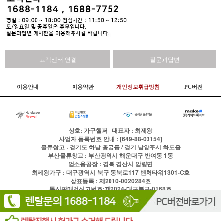
고객센터 연결
질문과답변
이용안내
이용약관
개인정보취급방침
PC버전
상호: 가구헬퍼 | 대표자 : 최제왕
사업자 등록번호 안내 : [649-88-03154]
물류창고 : 경기도 하남 충궁동 / 경기 남양주시 화도읍
부산물류창고 : 부산광역시 해운대구 반여동 1동
업소용공장 : 경북 경산시 압량면
최제왕가구 : 대구광역시 북구 동북로117 벤처타워1301-C호
상표등록 : 제2010-0020284호
통신판매업신고번호:제2024-대구북구-0168호
전화
1688-1184
팩스
이용약관
개인정보처리방침
Copyright © 주식회사 현실글로벌 All rights reserved.