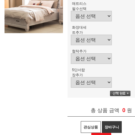
매트리스
필수선택
화장대세
트추가
협탁추가
5단서랍
장추가
총 상품 금액
0
원
관심상품
장바구니