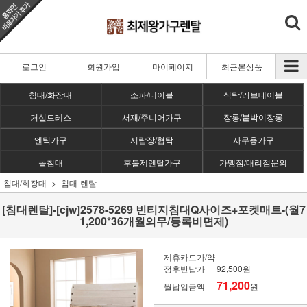
로그인
회원가입
마이페이지
최근본상품
침대/화장대
소파/테이블
식탁/러브테이블
거실드레스
서재/주니어가구
장롱/붙박이장롱
엔틱가구
서랍장/협탁
사무용가구
돌침대
후불제렌탈가구
가맹점/대리점문의
침대/화장대
침대-렌탈
[침대렌탈]-[cjw]2578-5269 빈티지침대Q사이즈+포켓매트-(월7
1,200*36개월의무/등록비면제)
제휴카드가/약
정후반납가
92,500원
71,200
월납입금액
원