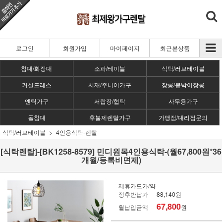
로그인
회원가입
마이페이지
최근본상품
침대/화장대
소파/테이블
식탁/러브테이블
거실드레스
서재/주니어가구
장롱/붙박이장롱
엔틱가구
서랍장/협탁
사무용가구
돌침대
후불제렌탈가구
가맹점/대리점문의
식탁/러브테이블
4인용식탁-렌탈
[식탁렌탈]-[BK1258-8579] 민디원목4인용식탁-(월67,800원*36
개월/등록비면제)
제휴카드가/약
정후반납가
88,140원
67,800
월납입금액
원