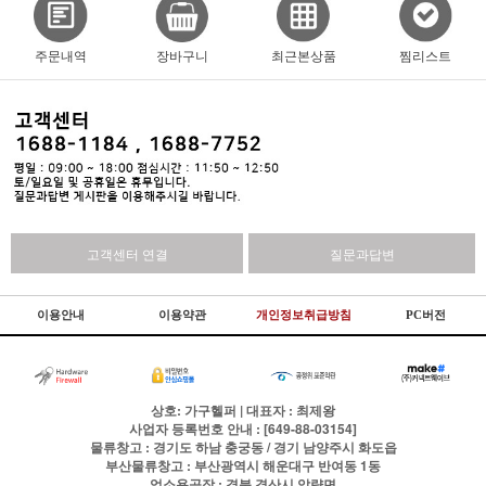
주문내역
장바구니
최근본상품
찜리스트
고객센터 연결
질문과답변
이용안내
이용약관
개인정보취급방침
PC버전
상호: 가구헬퍼 | 대표자 : 최제왕
사업자 등록번호 안내 : [649-88-03154]
물류창고 : 경기도 하남 충궁동 / 경기 남양주시 화도읍
부산물류창고 : 부산광역시 해운대구 반여동 1동
업소용공장 : 경북 경산시 압량면