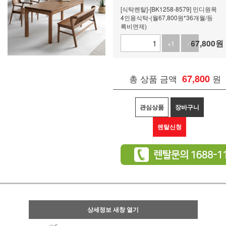
[식탁렌탈]-[BK1258-8579] 민디원목
4인용식탁-(월67,800원*36개월/등
록비면제)
67,800
원
+1
-1
총 상품 금액
67,800
원
관심상품
장바구니
렌탈신청
상세정보 새창 열기