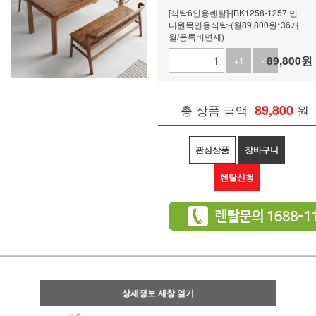
[식탁6인용렌탈]-[BK1258-1257 민
디원목인용식탁-(월89,800원*36개
월/등록비면제)
89,800
원
+1
-1
총 상품 금액
89,800
원
관심상품
장바구니
렌탈신청
상세정보 새창 열기