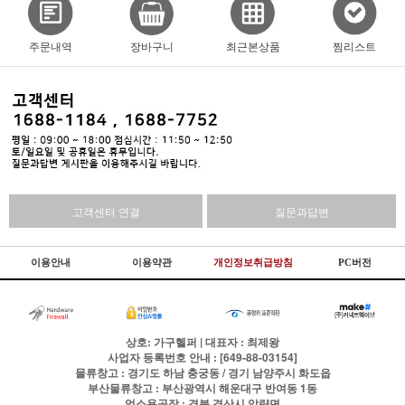
주문내역
장바구니
최근본상품
찜리스트
고객센터 연결
질문과답변
이용안내
이용약관
개인정보취급방침
PC버전
상호: 가구헬퍼 | 대표자 : 최제왕
사업자 등록번호 안내 : [649-88-03154]
물류창고 : 경기도 하남 충궁동 / 경기 남양주시 화도읍
부산물류창고 : 부산광역시 해운대구 반여동 1동
업소용공장 : 경북 경산시 압량면