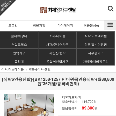
로그인
회원가입
마이페이지
최근본상품
침대/화장대
소파/테이블
식탁/러브테이블
거실드레스
서재/주니어가구
장롱/붙박이장롱
엔틱가구
서랍장/협탁
사무용가구
돌침대
후불제렌탈가구
가맹점/대리점문의
식탁/러브테이블
6인용식탁-렌탈
[식탁6인용렌탈]-[BK1258-1257 민디원목인용식탁-(월89,800
원*36개월/등록비면제)
제휴카드가/약
정후반납가
116,700원
89,800
월납입금액
원