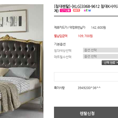
[침대렌탈]-[KLG]3368-9612 침대K
제)
제휴카드가 / 약정후반납가
142,600원
월납입금액
109,700원
기본옵션
침대색상선택
매트필수선택
특이사항
3949200^36^^
렌탈신청