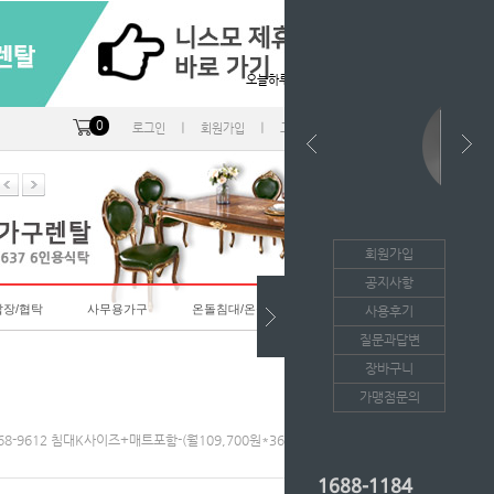
오늘하루 열지않음
0
ㅣ
ㅣ
ㅣ
로그인
회원가입
고객센터
마이페이지
회원가입
공지사항
랍장/협탁
사무용가구
온돌침대/온돌소파
사용후기
질문과답변
장바구니
가맹점문의
3368-9612 침대K사이즈+매트포함-(월109,700원*36개월의무/등록비면제)
1688-1184