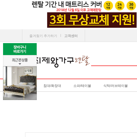
ㅣ
즐겨찾기 추가하기
고객센터
침대/화장대
소파/테이블
식탁/러브테이블