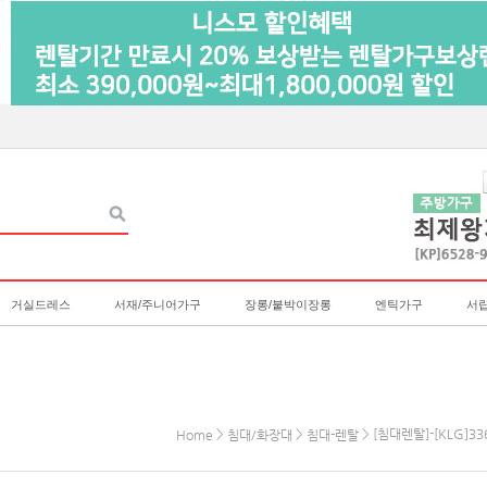
거실드레스
서재/주니어가구
장롱/붙박이장롱
엔틱가구
서
>
>
> [침대렌탈]-[KLG]
Home
침대/화장대
침대-렌탈