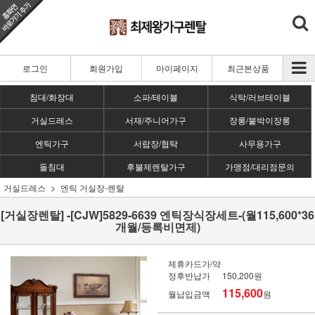
로그인
회원가입
마이페이지
최근본상품
침대/화장대
소파/테이블
식탁/러브테이블
거실드레스
서재/주니어가구
장롱/붙박이장롱
엔틱가구
서랍장/협탁
사무용가구
돌침대
후불제렌탈가구
가맹점/대리점문의
거실드레스
엔틱 거실장-렌탈
[거실장렌탈] -[CJW]5829-6639 엔틱장식장세트-(월115,600*36
개월/등록비면제)
제휴카드가/약
정후반납가
150,200원
115,600
월납입금액
원