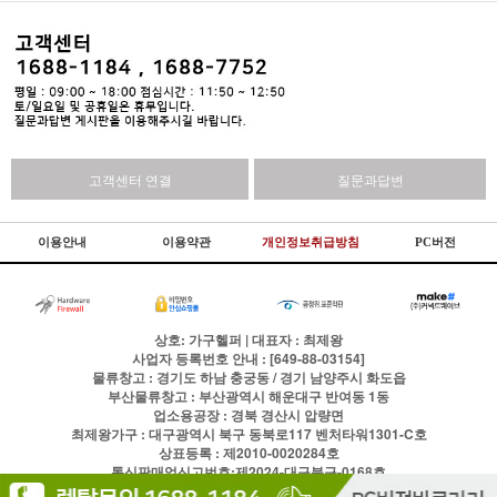
고객센터 연결
질문과답변
이용안내
이용약관
개인정보취급방침
PC버전
상호: 가구헬퍼 | 대표자 : 최제왕
사업자 등록번호 안내 : [649-88-03154]
물류창고 : 경기도 하남 충궁동 / 경기 남양주시 화도읍
부산물류창고 : 부산광역시 해운대구 반여동 1동
업소용공장 : 경북 경산시 압량면
최제왕가구 : 대구광역시 북구 동북로117 벤처타워1301-C호
상표등록 : 제2010-0020284호
통신판매업신고번호:제2024-대구북구-0168호
전화
1688-1184
팩스