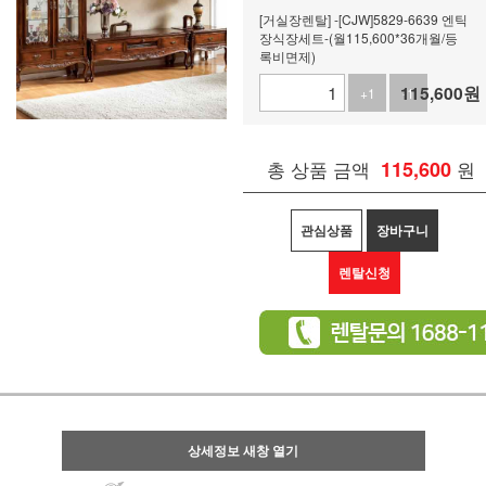
[거실장렌탈] -[CJW]5829-6639 엔틱
장식장세트-(월115,600*36개월/등
록비면제)
115,600
원
+1
-1
총 상품 금액
115,600
원
관심상품
장바구니
렌탈신청
상세정보 새창 열기