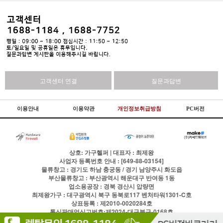
고객센터 연결
질문과답변
이용안내
이용약관
개인정보취급방침
PC버전
상호: 가구헬퍼 | 대표자 : 최제왕
사업자 등록번호 안내 : [649-88-03154]
물류창고 : 경기도 하남 충궁동 / 경기 남양주시 화도읍
부산물류창고 : 부산광역시 해운대구 반여동 1동
업소용공장 : 경북 경산시 압량면
최제왕가구 : 대구광역시 북구 동북로117 벤처타워1301-C호
상표등록 : 제2010-0020284호
통신판매업신고번호:제2024-대구북구-0168호
전화
1688-1184
팩스