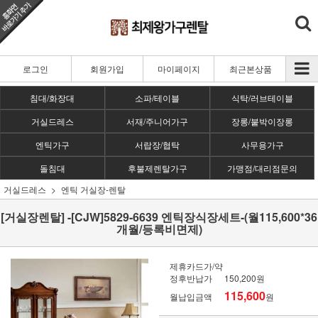
로그인
회원가입
마이페이지
최근본상품
침대/화장대
소파/테이블
식탁/러브테이블
거실드레스
서재/주니어가구
장롱/붙박이장롱
엔틱가구
서랍장/협탁
사무용가구
돌침대
후불제렌탈가구
가맹점/대리점문의
거실드레스
엔틱 거실장-렌탈
[거실장렌탈] -[CJW]5829-6639 엔틱장식장세트-(월115,600*36
개월/등록비면제)
제휴카드가/약
정후반납가
150,200원
115,600
월납입금액
원