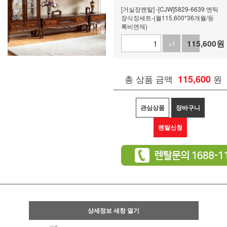
[거실장렌탈] -[CJW]5829-6639 엔틱
장식장세트-(월115,600*36개월/등
록비면제)
115,600
원
+1
-1
총 상품 금액
115,600
원
관심상품
장바구니
렌탈신청
상세정보 새창 열기