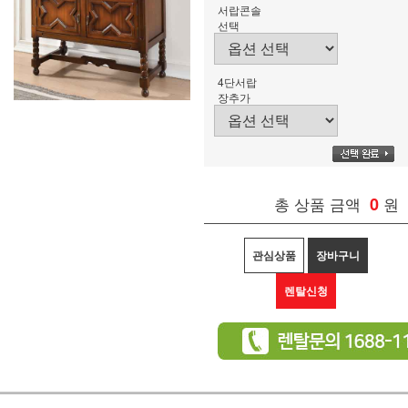
서랍콘솔
선택
4단서랍
장추가
총 상품 금액
0
원
관심상품
장바구니
렌탈신청