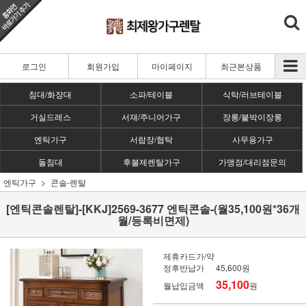
로그인
회원가입
마이페이지
최근본상품
침대/화장대
소파/테이블
식탁/러브테이블
거실드레스
서재/주니어가구
장롱/붙박이장롱
엔틱가구
서랍장/협탁
사무용가구
돌침대
후불제렌탈가구
가맹점/대리점문의
엔틱가구
콘솔-렌탈
[엔틱콘솔렌탈]-[KKJ]2569-3677 엔틱콘솔-(월35,100원*36개
월/등록비면제)
제휴카드가/약
정후반납가
45,600원
35,100
월납입금액
원