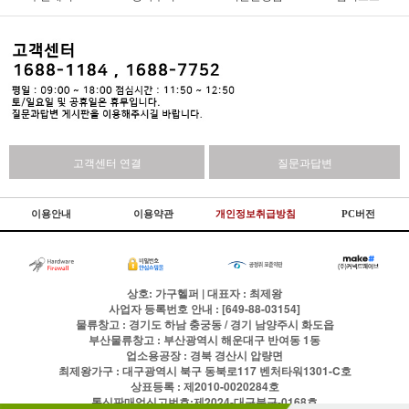
고객센터 연결
질문과답변
이용안내
이용약관
개인정보취급방침
PC버전
상호: 가구헬퍼 | 대표자 : 최제왕
사업자 등록번호 안내 : [649-88-03154]
물류창고 : 경기도 하남 충궁동 / 경기 남양주시 화도읍
부산물류창고 : 부산광역시 해운대구 반여동 1동
업소용공장 : 경북 경산시 압량면
최제왕가구 : 대구광역시 북구 동북로117 벤처타워1301-C호
상표등록 : 제2010-0020284호
통신판매업신고번호:제2024-대구북구-0168호