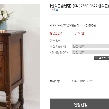
[엔틱콘솔렌탈]-[KKJ]2569-3677 엔틱
제휴카드가 / 약정후반납가
45,600원
월납입금액
35,100원
기본옵션
서랍콘솔선택
4단서랍장추가
특이사항
1263600^36^^
렌탈신청