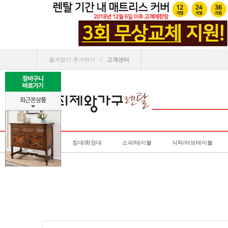
ㅣ
즐겨찾기 추가하기
고객센터
침대/화장대
소파/테이블
식탁/러브테이블