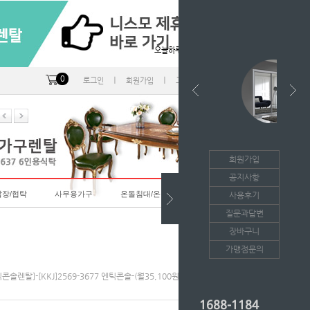
오늘하루 열지않음
0
ㅣ
ㅣ
ㅣ
로그인
회원가입
고객센터
마이페이지
회원가입
공지사항
랍장/협탁
사무용가구
온돌침대/온돌소파
사용후기
질문과답변
장바구니
가맹점문의
틱콘솔렌탈]-[KKJ]2569-3677 엔틱콘솔-(월35,100원*36개월/등록비면제)
1688-1184