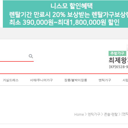
거실드레스
서재/주니어가구
장롱/붙박이장롱
엔틱가구
서
>
>
> [엔
Home
엔틱가구
콘솔-렌탈