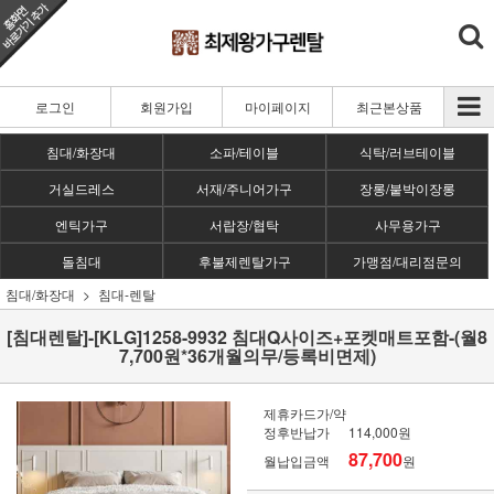
로그인
회원가입
마이페이지
최근본상품
침대/화장대
소파/테이블
식탁/러브테이블
거실드레스
서재/주니어가구
장롱/붙박이장롱
엔틱가구
서랍장/협탁
사무용가구
돌침대
후불제렌탈가구
가맹점/대리점문의
침대/화장대
침대-렌탈
[침대렌탈]-[KLG]1258-9932 침대Q사이즈+포켓매트포함-(월8
7,700원*36개월의무/등록비면제)
제휴카드가/약
정후반납가
114,000원
87,700
월납입금액
원