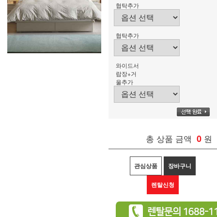
협탁추가
협탁추가
와이드서
랍장+거
울추가
총 상품 금액
0
원
관심상품
장바구니
렌탈신청