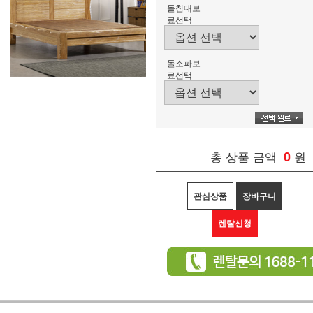
돌침대보
료선택
돌소파보
료선택
총 상품 금액
0
원
관심상품
장바구니
렌탈신청