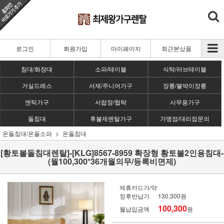
로그인
회원가입
마이페이지
최근본상품
침대/화장대
소파/테이블
식탁/러브테이블
거실드레스
서재/주니어가구
장롱/붙박이장롱
엔틱가구
서랍장/협탁
사무용가구
돌침대
후불제렌탈가구
가맹점/대리점문의
온돌침대/온돌소파
온돌침대
[황토볼돌침대렌탈]-[KLG]8567-8959 확장형 황토볼2인용침대-
(월100,300*36개월의무/등록비면제)
제휴카드가/약
정후반납가
130,300원
100,300
월납입금액
원