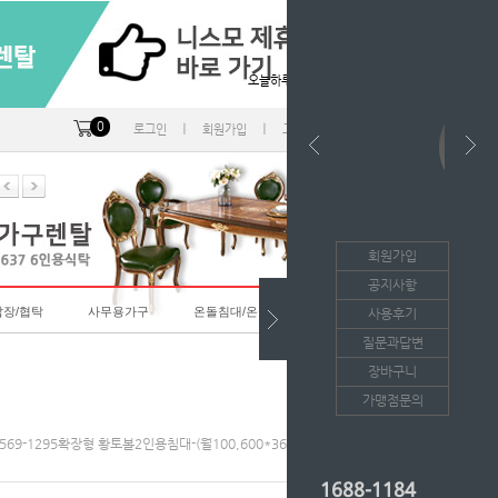
오늘하루 열지않음
0
ㅣ
ㅣ
ㅣ
로그인
회원가입
고객센터
마이페이지
회원가입
공지사항
랍장/협탁
사무용가구
온돌침대/온돌소파
사용후기
질문과답변
장바구니
가맹점문의
8569-1295확장형 황토볼2인용침대-(월100,600*36개월의무/등록비면제)
1688-1184