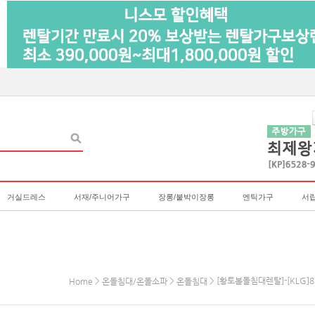
거실드레스
서재/주니어가구
장롱/붙박이장롱
엔틱가구
서
>
>
> [황토볼돌침대렌탈]-[KLG]
Home
온돌침대/온돌소파
온돌침대