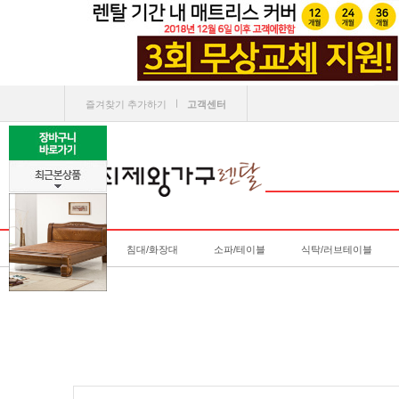
ㅣ
즐겨찾기 추가하기
고객센터
침대/화장대
소파/테이블
식탁/러브테이블