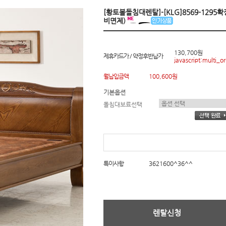
[황토볼돌침대렌탈]-[KLG]8569-1295
비면제)
130,700원
제휴카드가 / 약정후반납가
javascript:multi_or
월납입금액
100,600원
기본옵션
돌침대보료선택
특이사항
3621600^36^^
렌탈신청