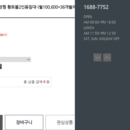
1688-7752
확장형 황토볼2인용침대-(월100,600*36개월의무/등록
OPEN
AM 09:00~PM 18:00
LUNCH
AM 11:50~PM 12:50
der()
SAT, SUN, HOLIDAY OFF
총 상품 금액
0
원
장바구니
관심상품