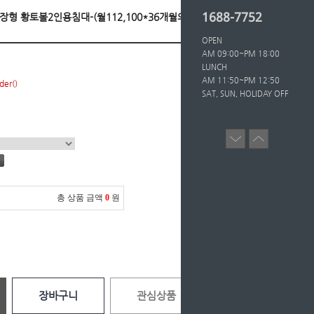
1688-7752
 확장형 황토볼2인용침대-(월112,100*36개월의무/등
OPEN
AM 09:00~PM 18:00
LUNCH
AM 11:50~PM 12:50
der()
SAT, SUN, HOLIDAY OFF
총 상품 금액
0
원
장바구니
관심상품