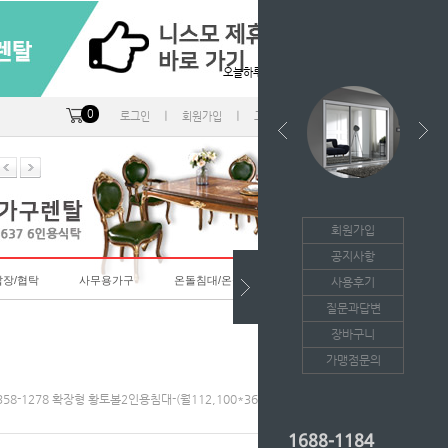
오늘하루 열지않음
0
ㅣ
ㅣ
ㅣ
로그인
회원가입
고객센터
마이페이지
회원가입
공지사항
랍장/협탁
사무용가구
온돌침대/온돌소파
사용후기
질문과답변
장바구니
가맹점문의
358-1278 확장형 황토볼2인용침대-(월112,100*36개월의무/등록비면제)
1688-1184