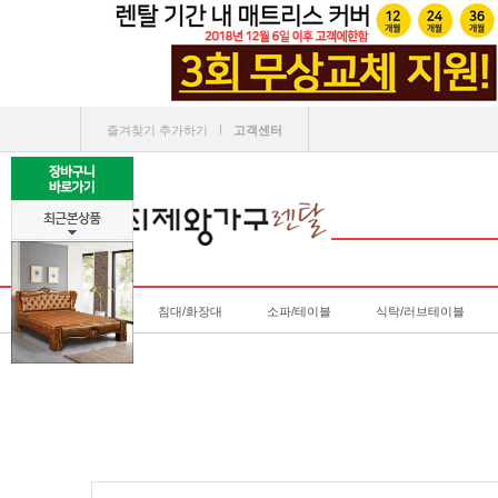
ㅣ
즐겨찾기 추가하기
고객센터
침대/화장대
소파/테이블
식탁/러브테이블