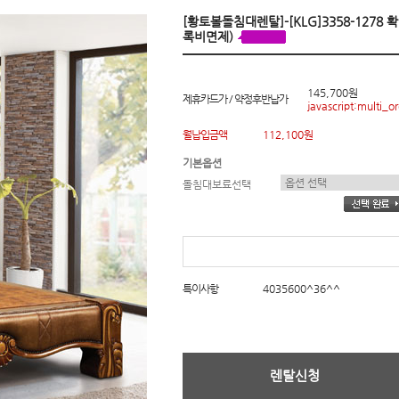
[황토볼돌침대렌탈]-[KLG]3358-1278
록비면제)
145,700원
제휴카드가 / 약정후반납가
javascript:multi_or
월납입금액
112,100원
기본옵션
돌침대보료선택
특이사항
4035600^36^^
렌탈신청