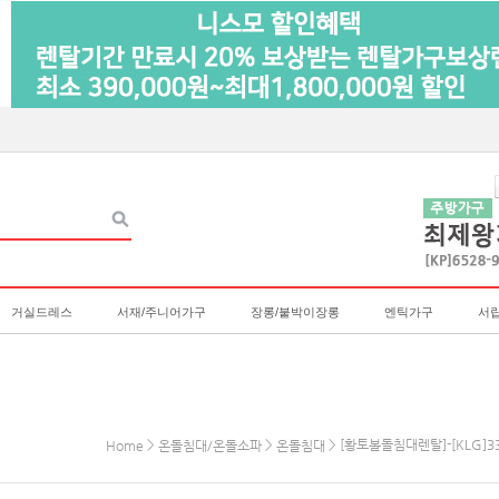
거실드레스
서재/주니어가구
장롱/붙박이장롱
엔틱가구
서
>
>
> [황토볼돌침대렌탈]-[KLG]3
Home
온돌침대/온돌소파
온돌침대