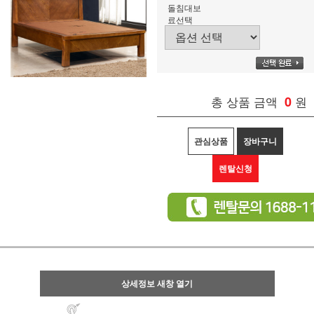
돌침대보
료선택
총 상품 금액
0
원
관심상품
장바구니
렌탈신청
상세정보 새창 열기