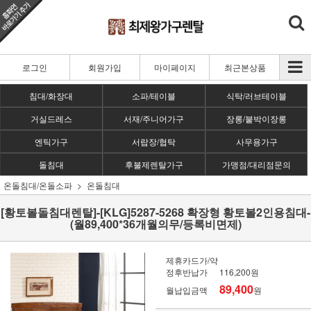
로그인
회원가입
마이페이지
최근본상품
침대/화장대
소파/테이블
식탁/러브테이블
거실드레스
서재/주니어가구
장롱/붙박이장롱
엔틱가구
서랍장/협탁
사무용가구
돌침대
후불제렌탈가구
가맹점/대리점문의
온돌침대/온돌소파
온돌침대
[황토볼돌침대렌탈]-[KLG]5287-5268 확장형 황토볼2인용침대-
(월89,400*36개월의무/등록비면제)
제휴카드가/약
정후반납가
116,200원
89,400
월납입금액
원