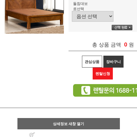
돌침대보
료선택
총 상품 금액
0
원
관심상품
장바구니
렌탈신청
상세정보 새창 열기