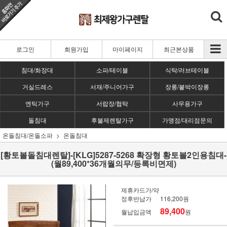
로그인
회원가입
마이페이지
최근본상품
침대/화장대
소파/테이블
식탁/러브테이블
거실드레스
서재/주니어가구
장롱/붙박이장롱
엔틱가구
서랍장/협탁
사무용가구
돌침대
후불제렌탈가구
가맹점/대리점문의
온돌침대/온돌소파
온돌침대
[황토볼돌침대렌탈]-[KLG]5287-5268 확장형 황토볼2인용침대-
(월89,400*36개월의무/등록비면제)
제휴카드가/약
정후반납가
116,200원
89,400
월납입금액
원