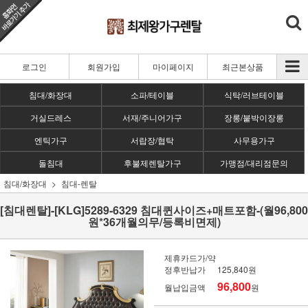
로그인
회원가입
마이페이지
최근본상품
침대/화장대
소파/테이블
식탁/러브테이블
거실드레스
서재/주니어가구
장롱/붙박이장롱
엔틱가구
서랍장/협탁
사무용가구
돌침대
후불제렌탈가구
가맹점/대리점문의
침대/화장대
침대-렌탈
[침대렌탈]-[KLG]5289-6329 침대퀸사이즈+매트포함-(월96,800
원*36개월의무/등록비면제)
제휴카드가/약
정후반납가
125,840원
96,800
월납입금액
원