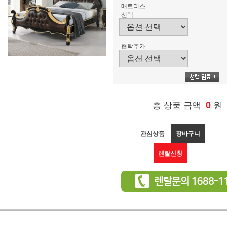
매트리스
선택
협탁추가
총 상품 금액
0
원
관심상품
장바구니
렌탈신청