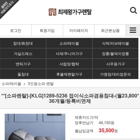
로그인
회원가입
마이페이지
최근본상품
침대/화장대
소파/테이블
식탁/러브테이블
거실드레스
서재/주니어가구
장롱/붙박이장롱
엔틱가구
서랍장/협탁
사무용가구
돌침대
후불제렌탈가구
가맹점/대리점문의
소파/테이블
3인용소파-렌탈
**[소파렌탈]-[KLG]1289-5236 접이식소파겸용침대-(월23,800*
36개월/등록비면제
제휴카드가/약
정후반납가
46,150원
35,500
월납입금액
원