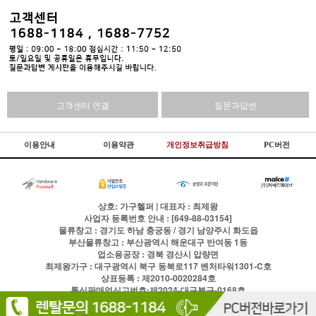
고객센터 연결
질문과답변
이용안내
이용약관
개인정보취급방침
PC버전
상호: 가구헬퍼 | 대표자 : 최제왕
사업자 등록번호 안내 : [649-88-03154]
물류창고 : 경기도 하남 충궁동 / 경기 남양주시 화도읍
부산물류창고 : 부산광역시 해운대구 반여동 1동
업소용공장 : 경북 경산시 압량면
최제왕가구 : 대구광역시 북구 동북로117 벤처타워1301-C호
상표등록 : 제2010-0020284호
통신판매업신고번호:제2024-대구북구-0168호
전화
1688-1184
팩스