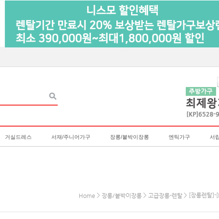
거실드레스
서재/주니어가구
장롱/붙박이장롱
엔틱가구
서
>
>
> [장롱렌탈]-
Home
장롱/붙박이장롱
고급장롱-렌탈