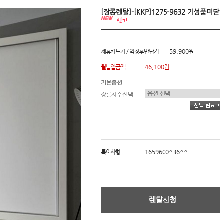
[장롱렌탈]-[KKP]1275-9632 기성품
제휴카드가 / 약정후반납가
59,900원
월납입금액
46,100원
기본옵션
장롱자수선택
특이사항
1659600^36^^
렌탈신청