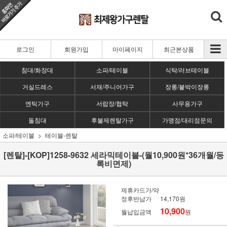
로그인
회원가입
마이페이지
최근본상품
침대/화장대
소파/테이블
식탁/러브테이블
거실드레스
서재/주니어가구
장롱/붙박이장롱
엔틱가구
서랍장/협탁
사무용가구
돌침대
후불제렌탈가구
가맹점/대리점문의
소파/테이블
테이블-렌탈
[렌탈]-[KOP]1258-9632 세라믹테이블-(월10,900원*36개월/등
록비면제)
제휴카드가/약
정후반납가
14,170원
10,900
월납입금액
원