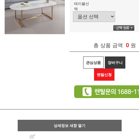
테이블선
택
총 상품 금액
0
원
관심상품
장바구니
렌탈신청
상세정보 새창 열기