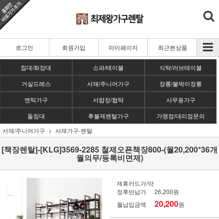
로그인
회원가입
마이페이지
최근본상품
침대/화장대
소파/테이블
식탁/러브테이블
거실드레스
서재/주니어가구
장롱/붙박이장롱
엔틱가구
서랍장/협탁
사무용가구
돌침대
후불제렌탈가구
가맹점/대리점문의
서재/주니어가구
서재가구-렌탈
[책장렌탈]-[KLG]3569-2285 철제오픈책장800-(월20,200*36개
월의무/등록비면제)
제휴카드가/약
정후반납가
26,200원
20,200
월납입금액
원