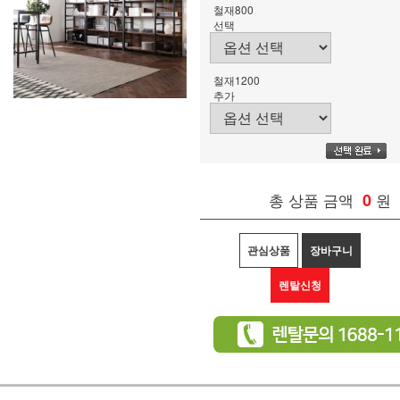
철재800
선택
철재1200
추가
총 상품 금액
0
원
관심상품
장바구니
렌탈신청