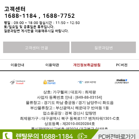
고객센터 연결
질문과답변
이용안내
이용약관
개인정보취급방침
PC버전
상호: 가구헬퍼 | 대표자 : 최제왕
사업자 등록번호 안내 : [649-88-03154]
물류창고 : 경기도 하남 충궁동 / 경기 남양주시 화도읍
부산물류창고 : 부산광역시 해운대구 반여동 1동
업소용공장 : 경북 경산시 압량면
최제왕가구 : 대구광역시 북구 동북로117 벤처타워1301-C호
상표등록 : 제2010-0020284호
통신판매업신고번호:제2024-대구북구-0168호
전화
1688-1184
팩스