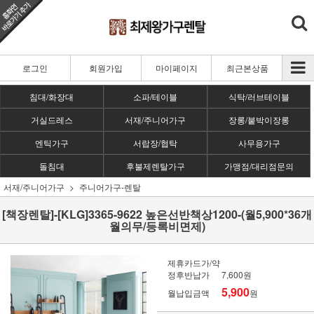
로그인
회원가입
마이페이지
최근본상품
침대/화장대
소파/테이블
식탁/러브테이블
거실드레스
서재/주니어가구
장롱/붙박이장롱
엔틱가구
서랍장/협탁
사무용가구
돌침대
후불제렌탈가구
가맹점/대리점문의
서재/주니어가구
주니어가구-렌탈
[책장렌탈]-[KLG]3365-9622 높은선반책상1200-(월5,900*36개
월의무/등록비면제)
제휴카드가/약
정후반납가
7,600원
5,900
월납입금액
원