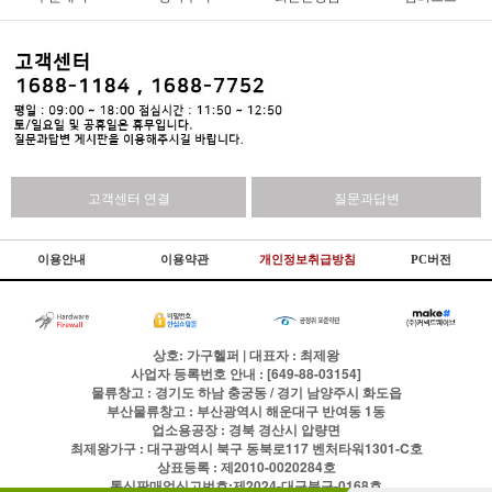
고객센터 연결
질문과답변
이용안내
이용약관
개인정보취급방침
PC버전
상호: 가구헬퍼 | 대표자 : 최제왕
사업자 등록번호 안내 : [649-88-03154]
물류창고 : 경기도 하남 충궁동 / 경기 남양주시 화도읍
부산물류창고 : 부산광역시 해운대구 반여동 1동
업소용공장 : 경북 경산시 압량면
최제왕가구 : 대구광역시 북구 동북로117 벤처타워1301-C호
상표등록 : 제2010-0020284호
통신판매업신고번호:제2024-대구북구-0168호