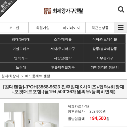
로그인
회원가입
마이페이지
최근본상품
침대/화장대
소파/테이블
식탁/러브테이블
거실드레스
서재/주니어가구
장롱/붙박이장롱
엔틱가구
서랍장/협탁
사무용가구
돌침대
후불제렌탈가구
가맹점/대리점문의
침대/화장대
베드룸세트-렌탈
[침대렌탈]-[POH]3568-9623 진주침대K사이즈+협탁+화장대
+포켓매트포함-(월194,500*36개월의무/등록비면제)
제휴카드가/약
정후반납가
252,800원
194,500
월납입금액
원