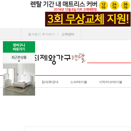
ㅣ
즐겨찾기 추가하기
고객센터
침대/화장대
소파/테이블
식탁/러브테이블