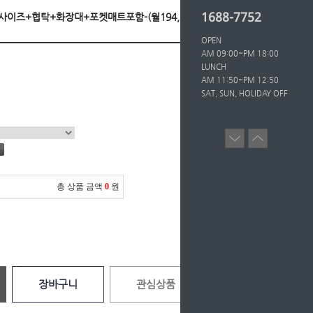
1688-7752
대K사이즈+협탁+화장대+포켓매트포함-(월194,500*36
OPEN
AM 09:00~PM 18:00
LUNCH
AM 11:50~PM 12:50
SAT, SUN, HOLIDAY OFF
총 상품 금액
0
원
장바구니
관심상품