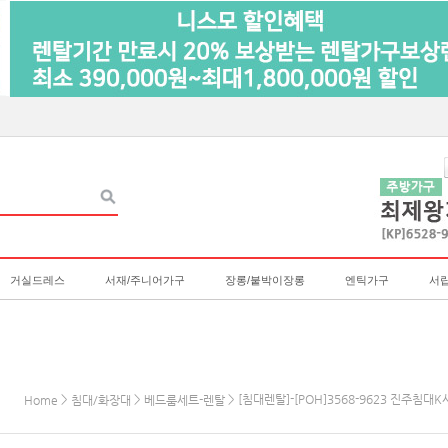
거실드레스
서재/주니어가구
장롱/붙박이장롱
엔틱가구
서
>
>
> [침대렌탈]-[POH]3568-9623 진주
Home
침대/화장대
베드룸세트-렌탈