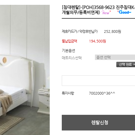
[침대렌탈]-[POH]3568-9623 진주침
개월의무/등록비면제)
제휴카드가 / 약정후반납가
252,800원
월납입금액
194,500원
기본옵션
매트리스선택
특이사항
7002000^36^^
렌탈신청