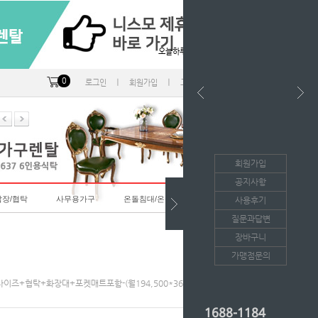
오늘하루 열지않음
0
ㅣ
ㅣ
ㅣ
로그인
회원가입
고객센터
마이페이지
회원가입
공지사항
랍장/협탁
사무용가구
온돌침대/온돌소파
사용후기
질문과답변
장바구니
가맹점문의
침대K사이즈+협탁+화장대+포켓매트포함-(월194,500*36개월의무/등록비면제)
1688-1184