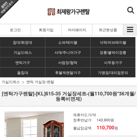
로그인
회원가입
마이페이지
최근본상품
침대/화장대
소파/테이블
식탁/러브테이블
거실드레스
서재/주니어가구
장롱/붙박이장롱
엔틱가구
서랍장/협탁
사무용가구
돌침대
후불제렌탈가구
가맹점/대리점문의
거실드레스
엔틱 거실장-렌탈
[엔틱가구렌탈]-[KL]615-35 거실장세트-(월110,700원*36개월/
등록비면제)
제휴카드가/약
정후반납가
143,900원
110,700
월납입금액
원