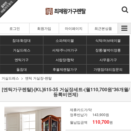
로그인
회원가입
마이페이지
최근본상품
침대/화장대
소파/테이블
식탁/러브테이블
거실드레스
서재/주니어가구
장롱/붙박이장롱
엔틱가구
서랍장/협탁
사무용가구
돌침대
후불제렌탈가구
가맹점/대리점문의
거실드레스
엔틱 거실장-렌탈
[엔틱가구렌탈]-[KL]615-35 거실장세트-(월110,700원*36개월/
등록비면제)
제휴카드가/약
정후반납가
143,900원
110,700
월납입금액
원