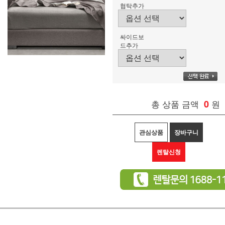
협탁추가
싸이드보
드추가
총 상품 금액
0
원
관심상품
장바구니
렌탈신청