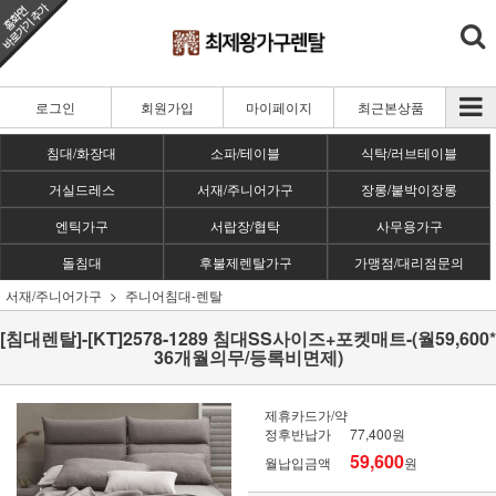
로그인
회원가입
마이페이지
최근본상품
침대/화장대
소파/테이블
식탁/러브테이블
거실드레스
서재/주니어가구
장롱/붙박이장롱
엔틱가구
서랍장/협탁
사무용가구
돌침대
후불제렌탈가구
가맹점/대리점문의
서재/주니어가구
주니어침대-렌탈
[침대렌탈]-[KT]2578-1289 침대SS사이즈+포켓매트-(월59,600*
36개월의무/등록비면제)
제휴카드가/약
정후반납가
77,400원
59,600
월납입금액
원