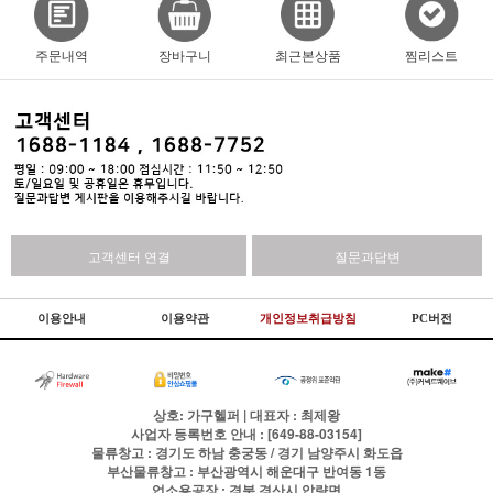
주문내역
장바구니
최근본상품
찜리스트
고객센터 연결
질문과답변
이용안내
이용약관
개인정보취급방침
PC버전
상호: 가구헬퍼 | 대표자 : 최제왕
사업자 등록번호 안내 : [649-88-03154]
물류창고 : 경기도 하남 충궁동 / 경기 남양주시 화도읍
부산물류창고 : 부산광역시 해운대구 반여동 1동
업소용공장 : 경북 경산시 압량면