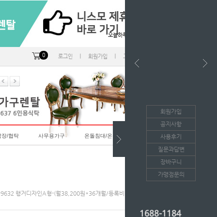
오늘하루 열지않음
0
ㅣ
ㅣ
ㅣ
로그인
회원가입
고객센터
마이페이지
회원가입
공지사항
랍장/협탁
사무용가구
온돌침대/온돌소파
사용후기
질문과답변
장바구니
가맹점문의
89-9632 행거디자인A형-(월38,200원*36개월/등록비면제)-(반납형/인수형)
1688-1184