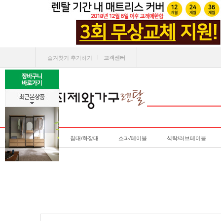
ㅣ
즐겨찾기 추가하기
고객센터
침대/화장대
소파/테이블
식탁/러브테이블