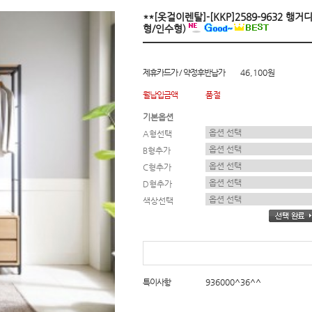
**[옷걸이렌탈]-[KKP]2589-9632 행
형/인수형)
제휴카드가 / 약정후반납가
46,100원
월납입금액
품절
기본옵션
A형선택
B형추가
C형추가
D형추가
색상선택
특이사항
936000^36^^