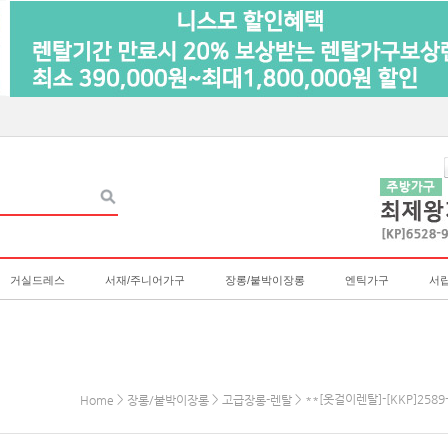
거실드레스
서재/주니어가구
장롱/붙박이장롱
엔틱가구
서
>
>
> **[옷걸이렌탈]-[KKP]25
Home
장롱/붙박이장롱
고급장롱-렌탈