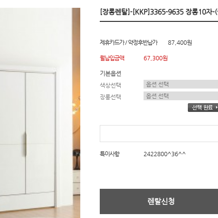
[장롱렌탈]-[KKP]3365-9635 장롱10자
제휴카드가 / 약정후반납가
87,400원
월납입금액
67,300원
기본옵션
색상선택
장롱선택
특이사항
2422800^36^^
렌탈신청