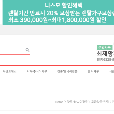
거실드레스
서재/주니어가구
장롱/붙박이장롱
엔틱가구
서
>
>
> 
Home
장롱/붙박이장롱
고급장롱-렌탈