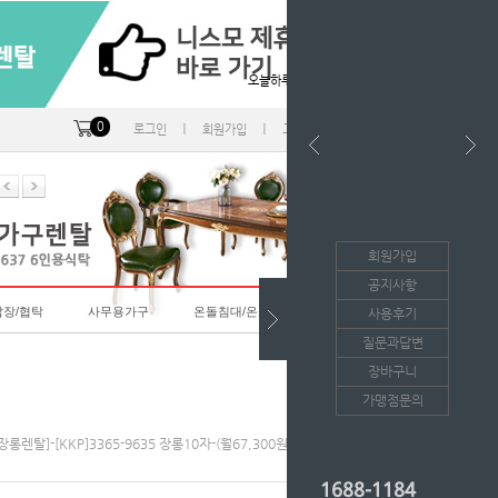
오늘하루 열지않음
0
ㅣ
ㅣ
ㅣ
로그인
회원가입
고객센터
마이페이지
회원가입
공지사항
랍장/협탁
사무용가구
온돌침대/온돌소파
사용후기
질문과답변
장바구니
가맹점문의
[장롱렌탈]-[KKP]3365-9635 장롱10자-(월67,300원*36개월/등록비면제)
1688-1184