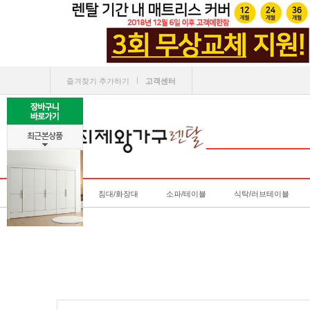
ㅣ
즐겨찾기 추가하기
고객센터
침대/화장대
소파/테이블
식탁/러브테이블