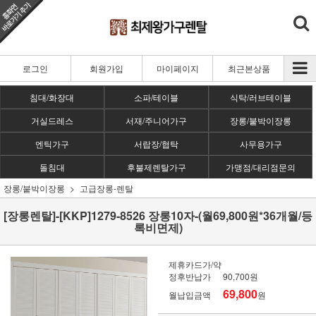
로그인
회원가입
마이페이지
최근본상품
침대/화장대
소파/테이블
식탁/러브테이블
거실드레스
서재/주니어가구
장롱/붙박이장롱
엔틱가구
서랍장/협탁
사무용가구
돌침대
후불제렌탈가구
가맹점/대리점문의
장롱/붙박이장롱
고급장롱-렌탈
[장롱렌탈]-[KKP]1279-8526 장롱10자-(월69,800원*36개월/등
록비면제)
제휴카드가/약
정후반납가
90,700원
69,800
월납입금액
원