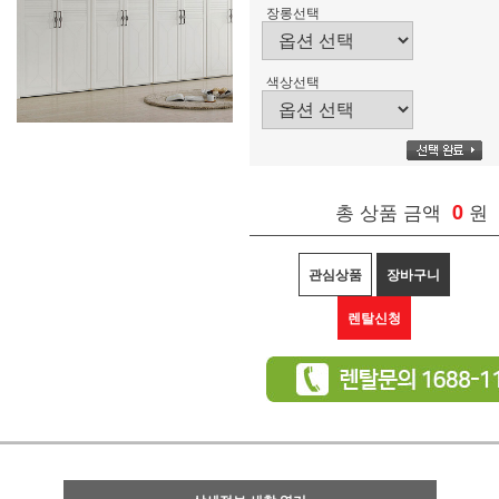
장롱선택
색상선택
총 상품 금액
0
원
관심상품
장바구니
렌탈신청