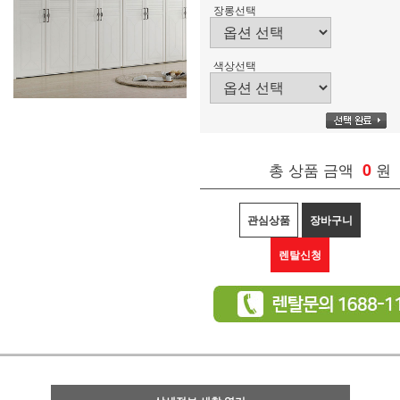
장롱선택
색상선택
총 상품 금액
0
원
관심상품
장바구니
렌탈신청