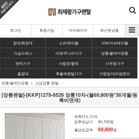
로그인
회원가입
마이페이지
최근본상품
침대/화장대
소파/테이블
식탁/러브테이블
거실드레스
서재/주니어가구
장롱/붙박이장롱
엔틱가구
서랍장/협탁
사무용가구
돌침대
후불제렌탈가구
가맹점/대리점문의
장롱/붙박이장롱
고급장롱-렌탈
[장롱렌탈]-[KKP]1279-8526 장롱10자-(월69,800원*36개월/등
록비면제)
제휴카드가/약
정후반납가
90,700원
69,800
월납입금액
원