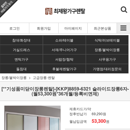
로그인
회원가입
마이페이지
최근본상품
침대/화장대
소파/테이블
식탁/러브테이블
거실드레스
서재/주니어가구
장롱/붙박이장롱
엔틱가구
서랍장/협탁
사무용가구
돌침대
후불제렌탈가구
가맹점/대리점문의
장롱/붙박이장롱
고급장롱-렌탈
[**기성품미닫이장롱렌탈]-[KKP]8859-6321 슬라이드장롱6자-
(월53,300원*36개월/등록비면제)
제휴카드가/약
정후반납가
69,290원
53,300
월납입금액
원