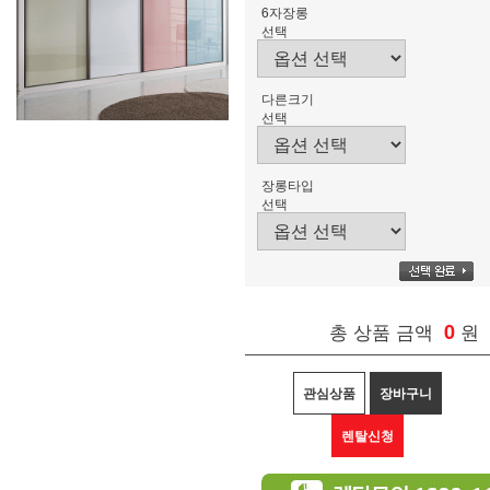
6자장롱
선택
다른크기
선택
장롱타입
선택
총 상품 금액
0
원
관심상품
장바구니
렌탈신청