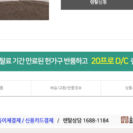
렌탈신청
품
배송/교환/반품정보
상품