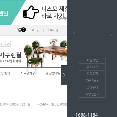
오늘하루 열지않음
0
ㅣ
ㅣ
ㅣ
로그인
회원가입
고객센터
마이페이지
회원가입
공지사항
랍장/협탁
사무용가구
온돌침대/온돌소파
사용후기
질문과답변
장바구니
가맹점문의
-[KKP]8859-6321 슬라이드장롱6자-(월53,300원*36개월/등록비면제)
1688-1184