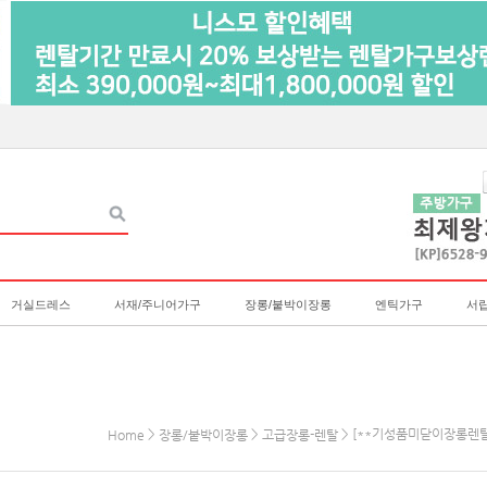
거실드레스
서재/주니어가구
장롱/붙박이장롱
엔틱가구
서
>
>
> [**기성품미닫이장롱렌탈]
Home
장롱/붙박이장롱
고급장롱-렌탈