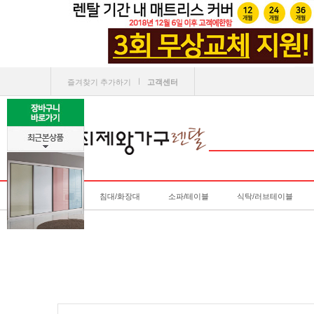
ㅣ
즐겨찾기 추가하기
고객센터
침대/화장대
소파/테이블
식탁/러브테이블