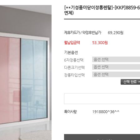
[**기성품미닫이장롱렌탈]-[KKP]8859-
면제)
제휴카드가 / 약정후반납가
69,290원
월납입금액
53,300원
기본옵션
6자장롱선택
다른크기선택
장롱타입선택
특이사항
1918800^36^^