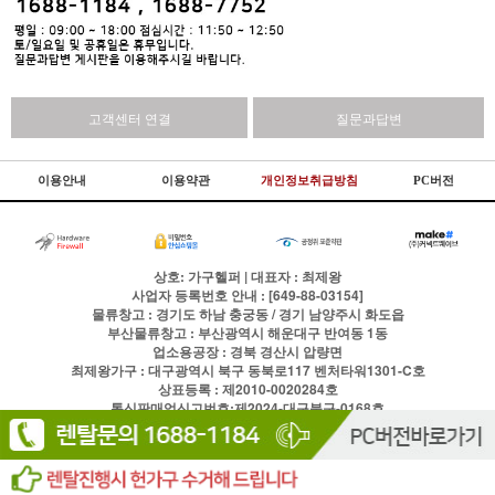
고객센터 연결
질문과답변
이용안내
이용약관
개인정보취급방침
PC버전
상호: 가구헬퍼 | 대표자 : 최제왕
사업자 등록번호 안내 : [649-88-03154]
물류창고 : 경기도 하남 충궁동 / 경기 남양주시 화도읍
부산물류창고 : 부산광역시 해운대구 반여동 1동
업소용공장 : 경북 경산시 압량면
최제왕가구 : 대구광역시 북구 동북로117 벤처타워1301-C호
상표등록 : 제2010-0020284호
통신판매업신고번호:제2024-대구북구-0168호
전화
1688-1184
팩스
이용약관
개인정보처리방침
Copyright © 주식회사 현실글로벌 All rights reserved.