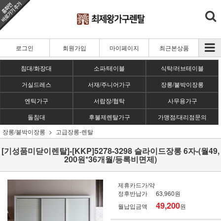
로그인
회원가입
마이페이지
최근본상품
침대/화장대
소파/테이블
식탁/러브테이블
거실드레스
서재/주니어가구
장롱/붙박이장롱
엔틱가구
서랍장/협탁
사무용가구
돌침대
후불제렌탈가구
가맹점/대리점문의
장롱/붙박이장롱
고급장롱-렌탈
[기성품미닫이렌탈]-[KKP]5278-3298 슬라이드장롱 6자-(월49,
200원*36개월/등록비면제)
제휴카드가/약
정후반납가
63,960원
49,200
월납입금액
원