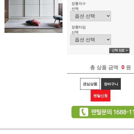
장롱자수
선택
장롱타임
선택
총 상품 금액
0
원
관심상품
장바구니
렌탈신청