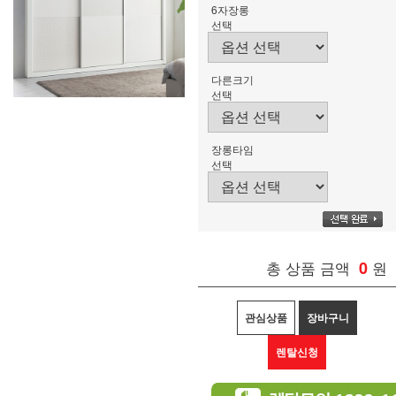
6자장롱
선택
다른크기
선택
장롱타임
선택
총 상품 금액
0
원
관심상품
장바구니
렌탈신청