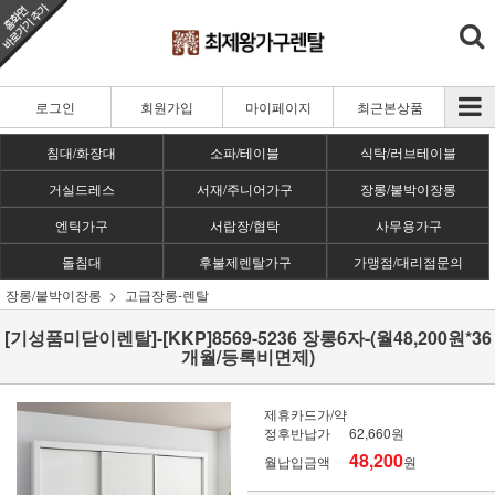
로그인
회원가입
마이페이지
최근본상품
침대/화장대
소파/테이블
식탁/러브테이블
거실드레스
서재/주니어가구
장롱/붙박이장롱
엔틱가구
서랍장/협탁
사무용가구
돌침대
후불제렌탈가구
가맹점/대리점문의
장롱/붙박이장롱
고급장롱-렌탈
[기성품미닫이렌탈]-[KKP]8569-5236 장롱6자-(월48,200원*36
개월/등록비면제)
제휴카드가/약
정후반납가
62,660원
48,200
월납입금액
원