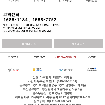
주문내역
장바구니
최근본상품
찜리스트
고객센터 연결
질문과답변
이용안내
이용약관
개인정보취급방침
PC버전
상호: 가구헬퍼 | 대표자 : 최제왕
사업자 등록번호 안내 : [649-88-03154]
물류창고 : 경기도 하남 충궁동 / 경기 남양주시 화도읍
부산물류창고 : 부산광역시 해운대구 반여동 1동
업소용공장 : 경북 경산시 압량면
최제왕가구 : 대구광역시 북구 동북로117 벤처타워1301-C호
상표등록 : 제2010-0020284호