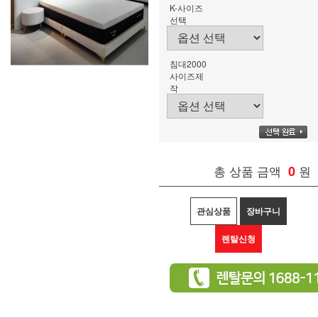
K-사이즈
선택
침대2000
사이즈제
작
총 상품 금액
0
원
관심상품
장바구니
렌탈신청