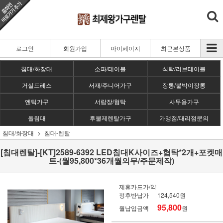
로그인
회원가입
마이페이지
최근본상품
침대/화장대
소파/테이블
식탁/러브테이블
거실드레스
서재/주니어가구
장롱/붙박이장롱
엔틱가구
서랍장/협탁
사무용가구
돌침대
후불제렌탈가구
가맹점/대리점문의
침대/화장대
침대-렌탈
[침대렌탈]-[KT]2589-6392 LED침대K사이즈+협탁*2개+포켓매
트-(월95,800*36개월의무/주문제작)
제휴카드가/약
정후반납가
124,540원
95,800
월납입금액
원